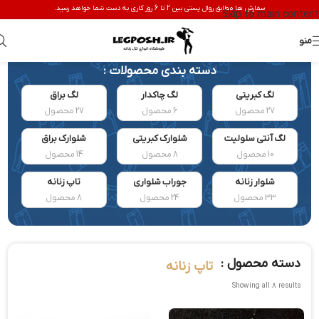
سفارش ها مطابق روال پستی بین 2 تا 6 روز کاری به دست شما خواهد رسید.
Skip to main content
منو
دسته بندی محصولات :
لگ کبریتی
لگ چاکدار
لگ براق
27 محصول
6 محصول
27 محصول
لگ آنتی سلولیت
شلوارک کبریتی
شلوارک براق
10 محصول
8 محصول
14 محصول
شلوار زنانه
جوراب شلواری
تاپ زنانه
33 محصول
24 محصول
8 محصول
دسته محصول :
تاپ زنانه
Showing all 8 results