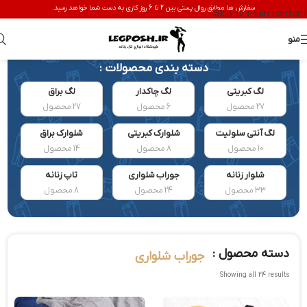
سفارش ها مطابق روال پستی بین 2 تا 6 روز کاری به دست شما خواهد رسید.
Skip to main content
منو
دسته بندی محصولات :
لگ کبریتی
لگ چاکدار
لگ براق
27 محصول
6 محصول
27 محصول
لگ آنتی سلولیت
شلوارک کبریتی
شلوارک براق
10 محصول
8 محصول
14 محصول
شلوار زنانه
جوراب شلواری
تاپ زنانه
33 محصول
24 محصول
8 محصول
دسته محصول :
جوراب شلواری
Showing all 24 results