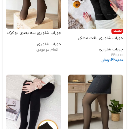
تخفیف
جوراب شلواری سه بعدی تو کرک
جوراب شلواری بافت مشکی
جوراب شلواری
جوراب شلواری
اتمام موجودی
440,000
420,000
تومان