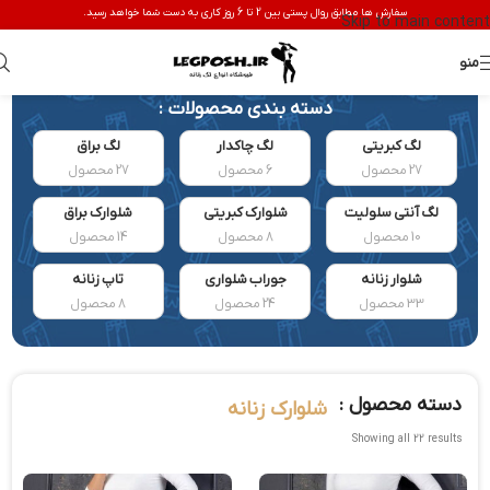
سفارش ها مطابق روال پستی بین 2 تا 6 روز کاری به دست شما خواهد رسید.
Skip to main content
منو
دسته بندی محصولات :
لگ کبریتی
لگ چاکدار
لگ براق
27 محصول
6 محصول
27 محصول
لگ آنتی سلولیت
شلوارک کبریتی
شلوارک براق
10 محصول
8 محصول
14 محصول
شلوار زنانه
جوراب شلواری
تاپ زنانه
33 محصول
24 محصول
8 محصول
دسته محصول :
شلوارک زنانه
Showing all 22 results