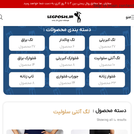
سفارش ها مطابق روال پستی بین 2 تا 6 روز کاری به دست شما خواهد رسید.
Skip to main content
منو
دسته بندی محصولات :
لگ کبریتی
لگ چاکدار
لگ براق
27 محصول
6 محصول
27 محصول
لگ آنتی سلولیت
شلوارک کبریتی
شلوارک براق
10 محصول
8 محصول
14 محصول
شلوار زنانه
جوراب شلواری
تاپ زنانه
33 محصول
24 محصول
8 محصول
دسته محصول :
لگ آنتی سلولیت
Showing all 10 results