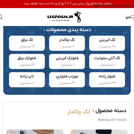
سفارش ها مطابق روال پستی بین 2 تا 6 روز کاری به دست شما خواهد رسید.
Skip to main content
منو
دسته بندی محصولات :
لگ کبریتی
لگ چاکدار
لگ براق
27 محصول
6 محصول
27 محصول
لگ آنتی سلولیت
شلوارک کبریتی
شلوارک براق
10 محصول
8 محصول
14 محصول
شلوار زنانه
جوراب شلواری
تاپ زنانه
33 محصول
24 محصول
8 محصول
دسته محصول :
لگ چاکدار
Showing all 6 results