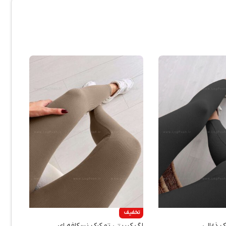
تخفیف
ک ذغالی
لگ کبریتی تو کرک نسکافه ای