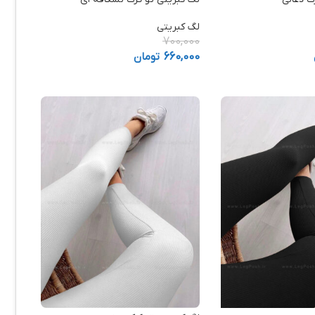
لگ کبریتی
700,000
660,000
تومان