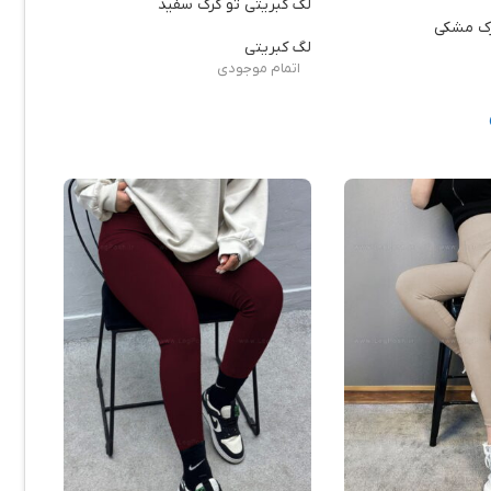
لگ کبریتی تو کرک سفید
رک مشکی
لگ کبریتی
اتمام موجودی