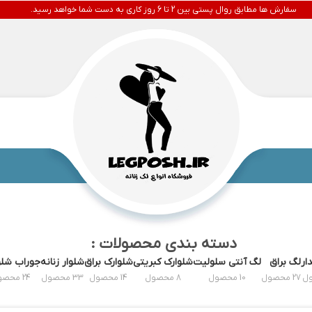
سفارش ها مطابق روال پستی بین 2 تا 6 روز کاری به دست شما خواهد رسید.
دسته بندی محصولات :
ار
لگ براق
لگ آنتی سلولیت
شلوارک کبریتی
شلوارک براق
شلوار زنانه
جوراب شلو
27 محصول
10 محصول
8 محصول
14 محصول
33 محصول
24 محصول