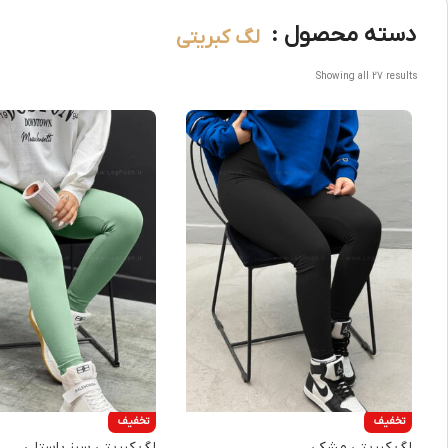
دسته محصول :
لگ کبریتی
Showing all 27 results
تخفیف
تخفیف
لگ کبریتی مشکی
لگ کبریتی سبز پاستلی