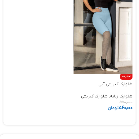
تخفیف
شلوارک کبریتی آبی
شلوارک زنانه
,
شلوارک کبریتی
570,000
540,000
تومان