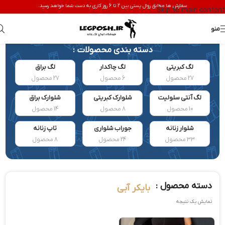
سفارش ها مطابق روال پستی بین 2 تا 6 روز کاری به دست شما خواهد رسید.
Skip to main content
منو
دسته بندی محصولات :
لگ کبریتی
لگ چاکدار
لگ براق
27 محصول
6 محصول
27 محصول
لگ آنتی سلولیت
شلوارک کبریتی
شلوارک براق
10 محصول
8 محصول
14 محصول
شلوار زنانه
جوراب شلواری
تاپ زنانه
33 محصول
24 محصول
8 محصول
دسته محصول :
بایکر آبی
نمایش یک نتیجه