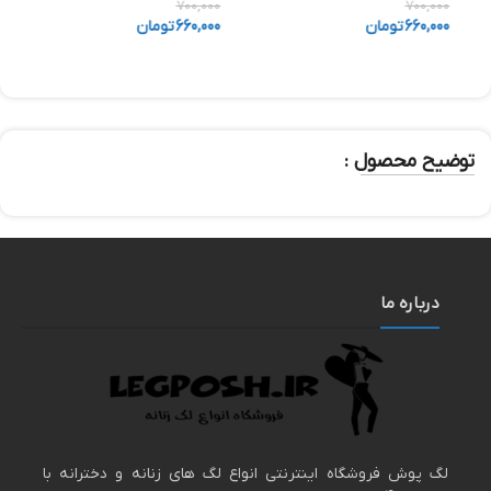
700,000
700,000
0
660,000
تومان
660,000
تومان
0
توضیح محصول :
درباره ما
لگ پوش فروشگاه اینترنتی انواع لگ های زنانه و دخترانه با