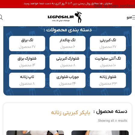
سفارش ها مطابق روال پستی بین 2 تا 6 روز کاری به دست شما خواهد رسید.
Skip to main content
منو
دسته بندی محصولات :
لگ کبریتی
لگ چاکدار
لگ براق
27 محصول
6 محصول
27 محصول
لگ آنتی سلولیت
شلوارک کبریتی
شلوارک براق
10 محصول
8 محصول
14 محصول
شلوار زنانه
جوراب شلواری
تاپ زنانه
33 محصول
24 محصول
8 محصول
دسته محصول :
بایکر کبریتی زنانه
Showing all 8 results