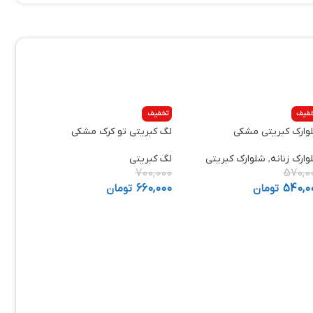
فیف
تخفیف
وارک کبریتی مشکی
لگ کبریتی تو کرک مشکی
وارک زنانه
,
شلوارک کبریتی
لگ کبریتی
700,000
570,0
540,0
تومان
660,000
تومان