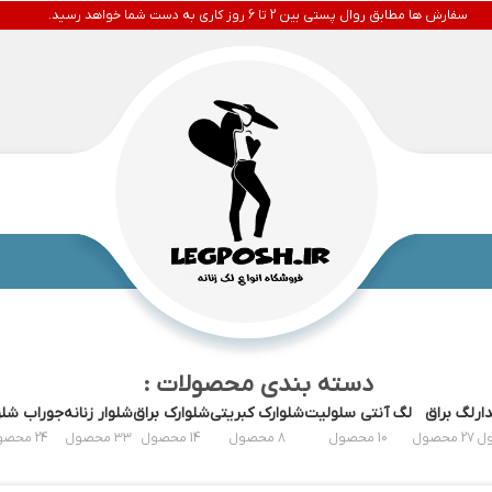
سفارش ها مطابق روال پستی بین 2 تا 6 روز کاری به دست شما خواهد رسید.
دسته بندی محصولات :
ار
لگ براق
لگ آنتی سلولیت
شلوارک کبریتی
شلوارک براق
شلوار زنانه
جوراب شلو
27 محصول
10 محصول
8 محصول
14 محصول
33 محصول
24 محصول