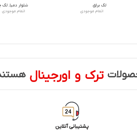
لگ براق
شلوار دمپا
,
لگ چا
اتمام موجودی
اتمام موجودی
ترک و اورجینال
صولات
هستند
پشتیبانی آنلاین