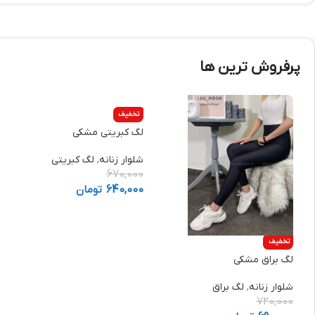
پرفروش ترین ها
تخفیف
لگ کبریتی مشکی
شلوار زنانه
,
لگ کبریتی
670,000
640,000
تومان
تخفیف
لگ براق مشکی
شلوار زنانه
,
لگ براق
720,000