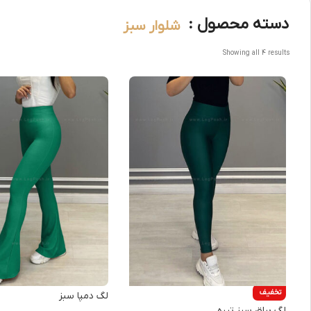
دسته محصول :
شلوار سبز
Showing all 4 results
تخفیف
لگ دمپا سبز
لگ براق سبز تیره