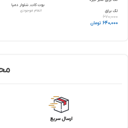
بوت کات
,
شلوار دمپا
اتمام موجودی
لگ براق
670,000
640,000
تومان
مح
ارسال سریع