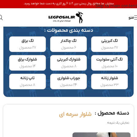
سفارش ها مطابق روال پستی بین 2 تا 6 روز کاری به دست شما خواهد رسید.
Skip to main content
منو
دسته بندی محصولات :
لگ کبریتی
لگ چاکدار
لگ براق
27 محصول
6 محصول
27 محصول
لگ آنتی سلولیت
شلوارک کبریتی
شلوارک براق
10 محصول
8 محصول
14 محصول
شلوار زنانه
جوراب شلواری
تاپ زنانه
33 محصول
24 محصول
8 محصول
دسته محصول :
شلوار سرمه ای
نمایش یک نتیجه