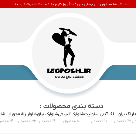
سفارش ها مطابق روال پستی بین 2 تا 6 روز کاری به دست شما خواهد رسید.
دسته بندی محصولات :
ار
لگ براق
لگ آنتی سلولیت
شلوارک کبریتی
شلوارک براق
شلوار زنانه
جوراب شلو
27 محصول
10 محصول
8 محصول
14 محصول
33 محصول
24 محصول