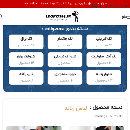
سفارش ها مطابق روال پستی بین 2 تا 6 روز کاری به دست شما خواهد رسید.
Skip to main content
منو
دسته بندی محصولات :
لگ کبریتی
لگ چاکدار
لگ براق
27 محصول
6 محصول
27 محصول
لگ آنتی سلولیت
شلوارک کبریتی
شلوارک براق
10 محصول
8 محصول
14 محصول
شلوار زنانه
جوراب شلواری
تاپ زنانه
33 محصول
24 محصول
8 محصول
دسته محصول :
لباس زنانه
Showing all 10 results