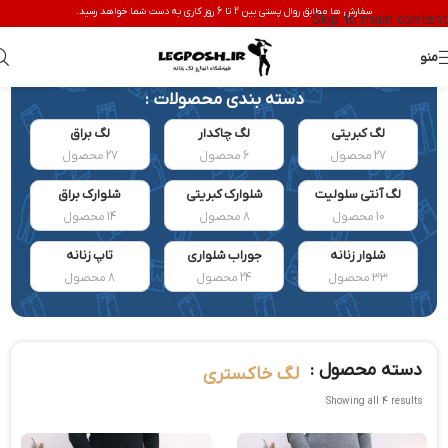
سفارش ها مطابق روال پستی بین 2 تا 6 روز کاری به دست شما خواهد رسید.
Skip to main content
منو
دسته بندی محصولات :
لگ کبریتی
لگ چاکدار
لگ براق
27 محصول
6 محصول
27 محصول
لگ آنتی سلولیت
شلوارک کبریتی
شلوارک براق
10 محصول
8 محصول
14 محصول
شلوار زنانه
جوراب شلواری
تاپ زنانه
33 محصول
24 محصول
8 محصول
دسته محصول :
لگ خاکستری
Showing all 4 results