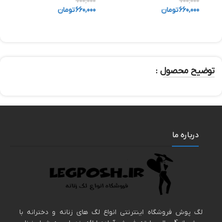
0
700,000
700,000
660,000
تومان
660,000
تومان
0
توضیح محصول :
درباره ما
لگ پوش فروشگاه اینترنتی انواع لگ های زنانه و دخترانه با