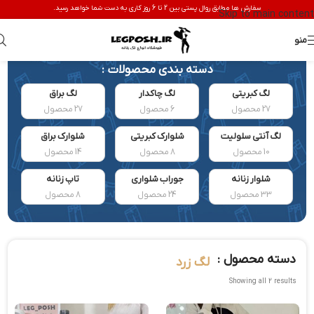
سفارش ها مطابق روال پستی بین 2 تا 6 روز کاری به دست شما خواهد رسید.
Skip to main content
منو
دسته بندی محصولات :
لگ کبریتی
لگ چاکدار
لگ براق
27 محصول
6 محصول
27 محصول
لگ آنتی سلولیت
شلوارک کبریتی
شلوارک براق
10 محصول
8 محصول
14 محصول
شلوار زنانه
جوراب شلواری
تاپ زنانه
33 محصول
24 محصول
8 محصول
دسته محصول :
لگ زرد
Showing all 2 results