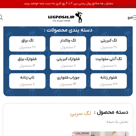
سفارش ها مطابق روال پستی بین 2 تا 6 روز کاری به دست شما خواهد رسید.
Skip to main content
منو
دسته بندی محصولات :
لگ کبریتی
لگ چاکدار
لگ براق
27 محصول
6 محصول
27 محصول
لگ آنتی سلولیت
شلوارک کبریتی
شلوارک براق
10 محصول
8 محصول
14 محصول
شلوار زنانه
جوراب شلواری
تاپ زنانه
33 محصول
24 محصول
8 محصول
دسته محصول :
لگ سربی
نمایش یک نتیجه