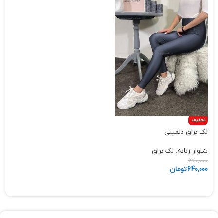
تخفیف
لگ براق دلفینی
شلوار زنانه
,
لگ براق
670,000
640,000
تومان