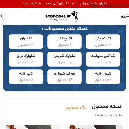
سفارش ها مطابق روال پستی بین 2 تا 6 روز کاری به دست شما خواهد رسید.
Skip to main content
منو
دسته بندی محصولات :
لگ کبریتی
لگ چاکدار
لگ براق
27 محصول
6 محصول
27 محصول
لگ آنتی سلولیت
شلوارک کبریتی
شلوارک براق
10 محصول
8 محصول
14 محصول
شلوار زنانه
جوراب شلواری
تاپ زنانه
33 محصول
24 محصول
8 محصول
دسته محصول :
لگ ضخیم
Showing all 5 results