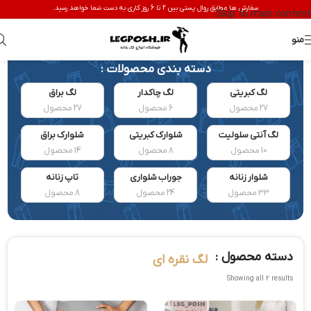
سفارش ها مطابق روال پستی بین 2 تا 6 روز کاری به دست شما خواهد رسید.
Skip to main content
منو
دسته بندی محصولات :
لگ کبریتی
لگ چاکدار
لگ براق
27 محصول
6 محصول
27 محصول
لگ آنتی سلولیت
شلوارک کبریتی
شلوارک براق
10 محصول
8 محصول
14 محصول
شلوار زنانه
جوراب شلواری
تاپ زنانه
33 محصول
24 محصول
8 محصول
دسته محصول :
لگ نقره ای
Showing all 2 results