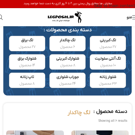
سفارش ها مطابق روال پستی بین 2 تا 6 روز کاری به دست شما خواهد رسید.
Skip to main content
منو
دسته بندی محصولات :
لگ کبریتی
لگ چاکدار
لگ براق
27 محصول
6 محصول
27 محصول
لگ آنتی سلولیت
شلوارک کبریتی
شلوارک براق
10 محصول
8 محصول
14 محصول
شلوار زنانه
جوراب شلواری
تاپ زنانه
33 محصول
24 محصول
8 محصول
دسته محصول :
لگ چاکدار
Showing all 6 results