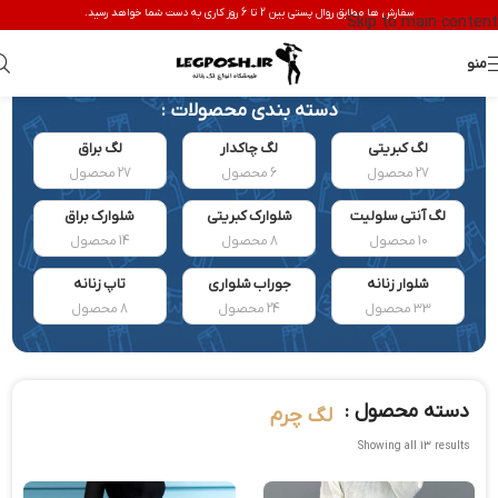
سفارش ها مطابق روال پستی بین 2 تا 6 روز کاری به دست شما خواهد رسید.
Skip to main content
منو
دسته بندی محصولات :
لگ کبریتی
لگ چاکدار
لگ براق
27 محصول
6 محصول
27 محصول
لگ آنتی سلولیت
شلوارک کبریتی
شلوارک براق
10 محصول
8 محصول
14 محصول
شلوار زنانه
جوراب شلواری
تاپ زنانه
33 محصول
24 محصول
8 محصول
دسته محصول :
لگ چرم
Showing all 13 results