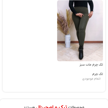
لگ چرم مات سبز
لگ چرم
اتمام موجودی
ترک و اورجینال
محصولات
هستند