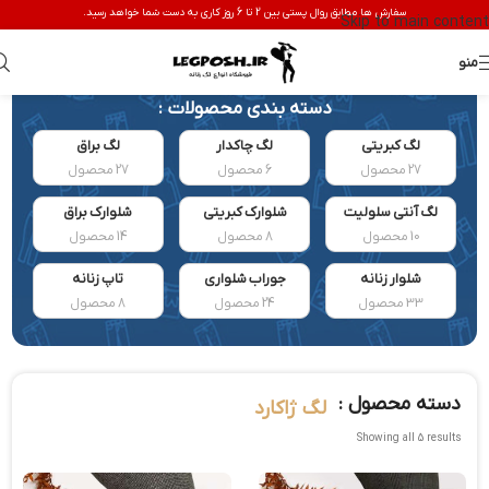
سفارش ها مطابق روال پستی بین 2 تا 6 روز کاری به دست شما خواهد رسید.
Skip to main content
منو
دسته بندی محصولات :
لگ کبریتی
لگ چاکدار
لگ براق
27 محصول
6 محصول
27 محصول
لگ آنتی سلولیت
شلوارک کبریتی
شلوارک براق
10 محصول
8 محصول
14 محصول
شلوار زنانه
جوراب شلواری
تاپ زنانه
33 محصول
24 محصول
8 محصول
دسته محصول :
لگ ژاکارد
Showing all 5 results