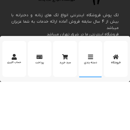
لگ پوش فروشگاه اینترنتی انواع لگ های زنانه و دخترانه با
بیش از 4 سال سابقه فروش آماده ارائه خدمات به شما عزیزان
میباشد
فروشگاه اینترنتی ما در شرق تهران میباشد
عرضه کننده پوشاک زنانه و دخترانه
اطلاعات تماس
فروشگاه
دسته بندی
سبد خرید
پرداخت
حساب کاربری
مارا در اینستاگرام دنبال کنید
بله
پشتیبانی در واتساپ
کپی رایت 2023 – تمام حقوق برای وب سایت
لگپوش
محفوظ است.