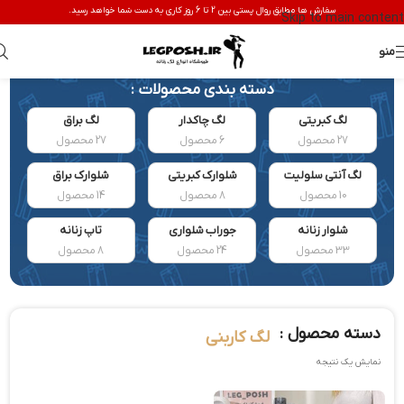
سفارش ها مطابق روال پستی بین 2 تا 6 روز کاری به دست شما خواهد رسید.
Skip to main content
منو
دسته بندی محصولات :
لگ کبریتی
لگ چاکدار
لگ براق
27 محصول
6 محصول
27 محصول
لگ آنتی سلولیت
شلوارک کبریتی
شلوارک براق
10 محصول
8 محصول
14 محصول
شلوار زنانه
جوراب شلواری
تاپ زنانه
33 محصول
24 محصول
8 محصول
دسته محصول :
لگ کاربنی
نمایش یک نتیجه