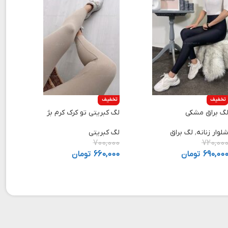
تخفیف
تخفیف
گ براق مشکی
لگ کبریتی تو کرک کرم بژ
لوار زنانه
,
لگ براق
لگ کبریتی
700,000
720,00
690,00
تومان
660,000
تومان