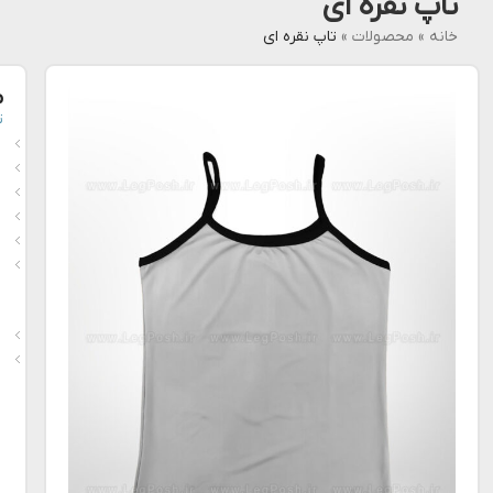
تاپ نقره ای
خانه
»
محصولات
»
تاپ نقره ای
م
ت