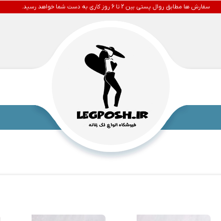
سفارش ها مطابق روال پستی بین 2 تا 6 روز کاری به دست شما خواهد رسید.