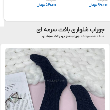
,000
570,000
700,000
660,000
تومان
540,000
تومان
,000
جوراب شلواری بافت سرمه ای
خانه
»
محصولات
»
جوراب شلواری بافت سرمه ای