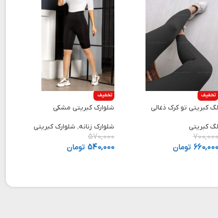
تخفیف
تخفیف
گ کبریتی تو کرک ذغالی
شلوارک کبریتی مشکی
گ کبریتی
شلوارک زنانه
,
شلوارک کبریتی
570,000
700,00
660,00
تومان
540,000
تومان