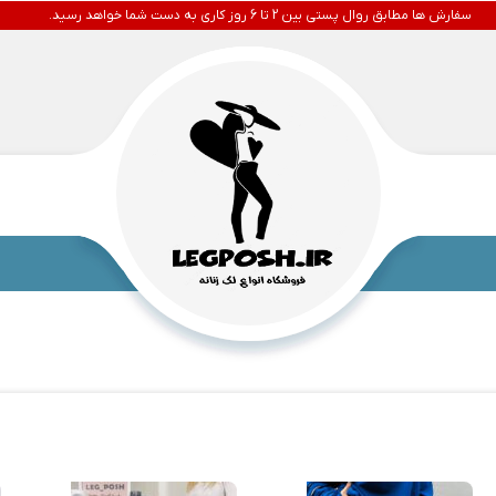
سفارش ها مطابق روال پستی بین 2 تا 6 روز کاری به دست شما خواهد رسید.