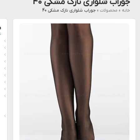
جوراب شلواری نازک مشکی 40
خانه
»
محصولات
»
جوراب شلواری نازک مشکی 40
م
ت