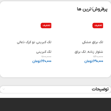
پرفروش ترین ها
تخفیف
تخفیف
انتخاب گزینه ها
انتخاب گزینه ها
لگ براق مشکی
لگ کبریتی تو کرک ذغالی
ل
شلوار زنانه
,
لگ براق
لگ کبریتی
ش
0
700,000
720,000
690,000
تومان
660,000
تومان
0
توضیحات