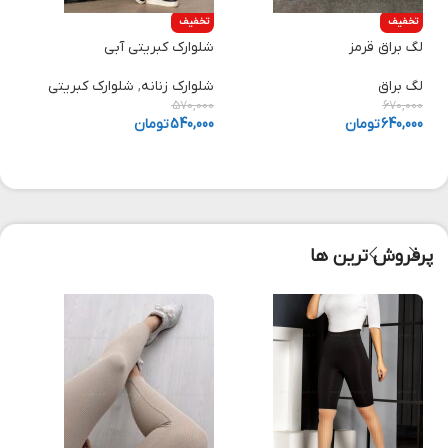
تخفیف
تخفیف
لگ براق قرمز
شلوارک کبریتی آبی
لگ براق
شلوارک زنانه
,
شلوارک کبریتی
570,000
670,000
640,000
تومان
540,000
تومان
پرفروش ترین ها