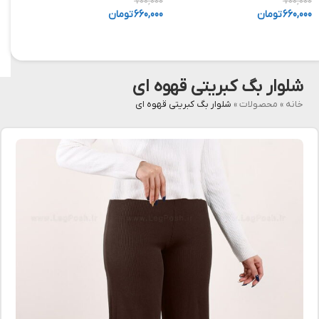
,000
700,000
700,000
660,000
تومان
660,000
تومان
,000
شلوار بگ کبریتی قهوه ای
خانه
»
محصولات
»
شلوار بگ کبریتی قهوه ای