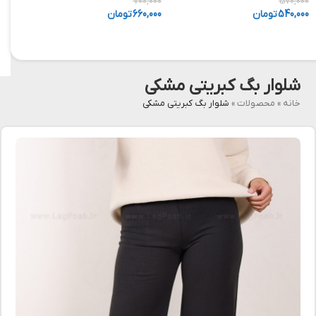
,000
700,000
570,000
540,000
تومان
660,000
تومان
,000
شلوار بگ کبریتی مشکی
خانه
»
محصولات
»
شلوار بگ کبریتی مشکی