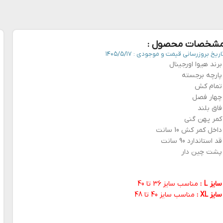
شخصات محصول :
اریخ بروزرسانی قیمت و موجودی :
۱۴۰۵/۵/۱۷
برند هیوا اورجینال
پارچه برجسته
تمام کش
چهار فصل
فاق بلند
کمر پهن گنی
داخل کمر کش 10 سانت
قد استاندارد 90 سانت
پشت چین دار
سایز L :
مناسب سایز 36 تا 40
سایز XL :
مناسب سایز 40 تا 48