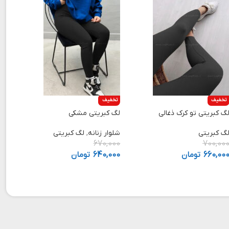
تخفیف
تخفیف
گ کبریتی تو کرک ذغالی
لگ کبریتی مشکی
گ کبریتی
شلوار زنانه
,
لگ کبریتی
670,000
700,00
660,00
تومان
640,000
تومان