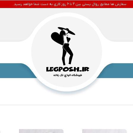
سفارش ها مطابق روال پستی بین 2 تا 6 روز کاری به دست شما خواهد رسید.