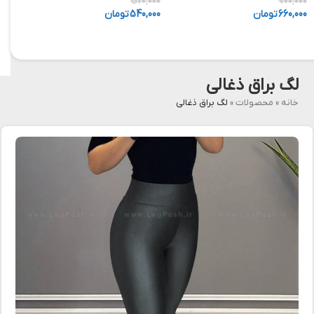
,000
570,000
700,000
660,000
تومان
540,000
تومان
,000
لگ براق ذغالی
خانه
»
محصولات
»
لگ براق ذغالی