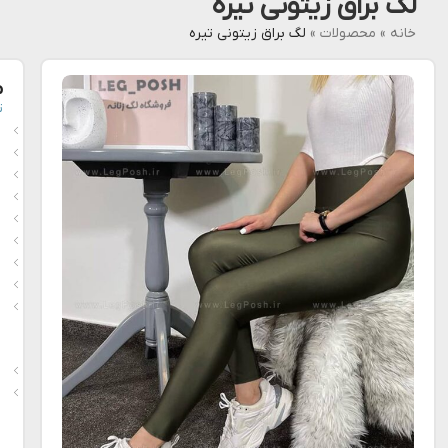
لگ براق زیتونی تیره
خانه
»
محصولات
»
لگ براق زیتونی تیره
م
ت