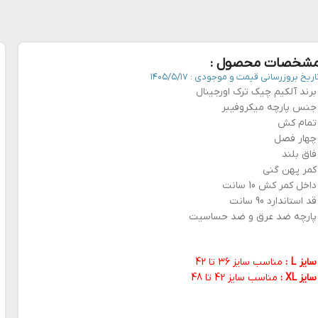
شخصات محصول :
اریخ بروزرسانی قیمت و موجودی :
۱۴۰۵/۵/۱۷
برند آلکیم چیک ترک اورجینال
جنس پارچه میکروفیبر
تمام کش
چهار فصل
فاق بلند
کمر پهن گنی
داخل کمر کش 10 سانت
قد استاندارد 90 سانت
پارچه ضد عرق و ضد حساسیت
سایز L :
مناسب سایز 36 تا 42
سایز XL :
مناسب سایز 42 تا 48