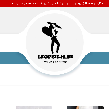
سفارش ها مطابق روال پستی بین 2 تا 6 روز کاری به دست شما خواهد رسید.