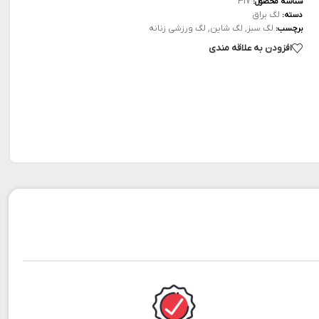
317
شناسه محصول:
لگ براق
دسته:
لگ سبز
,
لگ شاین
,
لگ ورزشی زنانه
برچسب:
افزودن به علاقه مندی