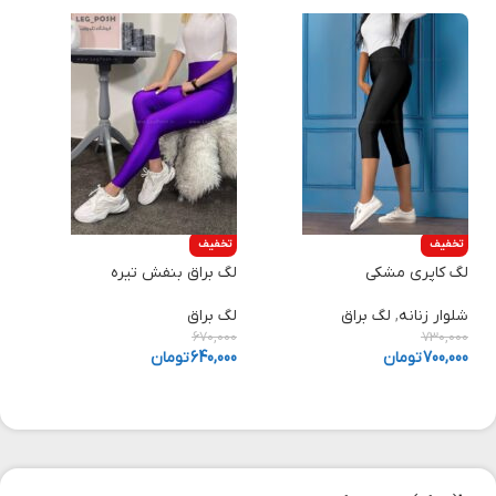
تخفیف
تخفیف
لگ کاپری مشکی
لگ براق بنفش تیره
شلوار زنانه
,
لگ براق
لگ براق
670,000
730,000
700,000
تومان
640,000
تومان