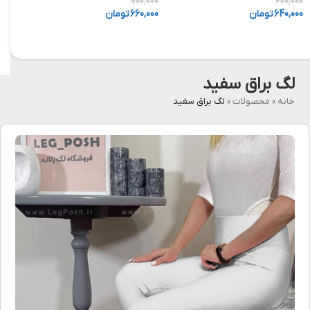
,000
700,000
670,000
640,000
تومان
660,000
تومان
,000
لگ براق سفید
خانه
»
محصولات
»
لگ براق سفید