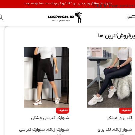
سفارش ها مطابق روال پستی بین 2 تا 6 روز کاری به دست شما خواهد رسید.
Skip to main content
منو
پرفروش ترین ها
تخفیف
تخفیف
تخف
لگ براق مشکی
شلوارک کبریتی مشکی
لگ 
شلوار زنانه
,
لگ براق
شلوارک زنانه
,
شلوارک کبریتی
شلوا