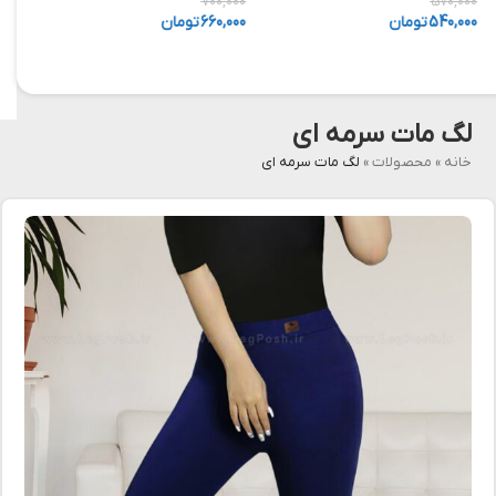
,000
700,000
570,000
540,000
تومان
660,000
تومان
,000
لگ مات سرمه ای
خانه
»
محصولات
»
لگ مات سرمه ای