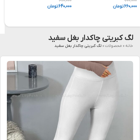
,000
670,000
700,000
660,000
تومان
640,000
تومان
,000
لگ کبریتی چاکدار بغل سفید
خانه
»
محصولات
»
لگ کبریتی چاکدار بغل سفید