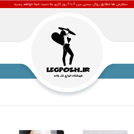
سفارش ها مطابق روال پستی بین 2 تا 6 روز کاری به دست شما خواهد رسید.