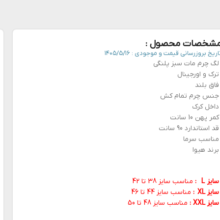
شخصات محصول :
اریخ بروزرسانی قیمت و موجودی :
۱۴۰۵/۵/۱۶
لگ چرم مات سبز پلنگی
ترک و اورجینال
فاق بلند
جنس چرم تمام کش
داخل کرک
کمر پهن 10 سانت
قد استاندارد 90 سانت
مناسب سرما
برند هیوا
سایز L :
مناسب سایز 38 تا 42
سایز XL :
مناسب سایز 44 تا 46
سایز XXL :
مناسب سایز 48 تا 50