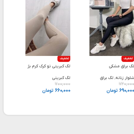
تخفیف
تخفیف
گ براق مشکی
لگ کبریتی تو کرک کرم بژ
لوار زنانه
,
لگ براق
لگ کبریتی
700,000
720,00
690,00
تومان
660,000
تومان