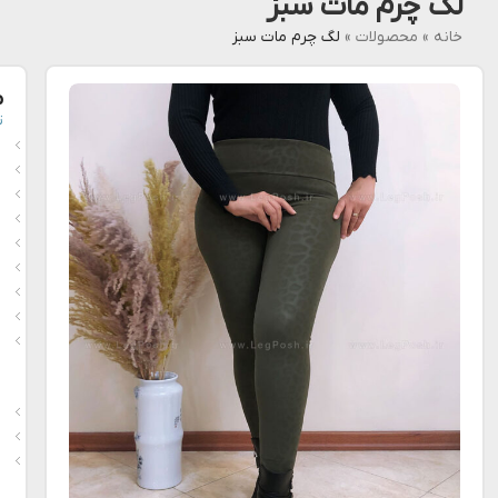
لگ چرم مات سبز
خانه
»
محصولات
»
لگ چرم مات سبز
م
ت