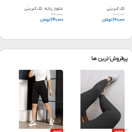
لگ کبریتی
شلوار زنانه
,
لگ کبریتی
ل
0
670,000
700,000
660,000
تومان
640,000
تومان
0
پرفروش ترین ها
تخفیف
تخفیف