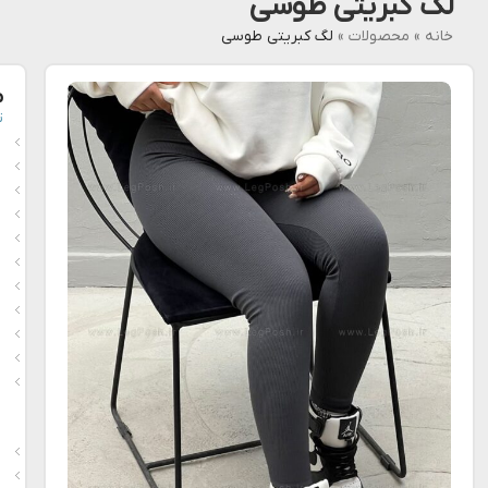
لگ کبریتی طوسی
خانه
»
محصولات
»
لگ کبریتی طوسی
م
ت