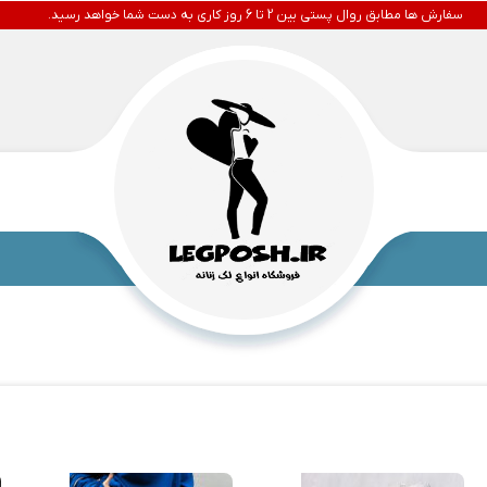
سفارش ها مطابق روال پستی بین 2 تا 6 روز کاری به دست شما خواهد رسید.