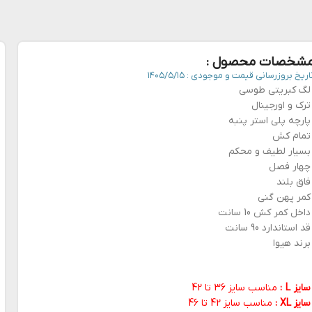
شخصات محصول :
اریخ بروزرسانی قیمت و موجودی :
۱۴۰۵/۵/۱۵
لگ کبریتی طوسی
ترک و اورجینال
پارچه پلی استر پنبه
تمام کش
بسیار لطیف و محکم
چهار فصل
فاق بلند
کمر پهن گنی
داخل کمر کش 10 سانت
قد استاندارد 90 سانت
برند هیوا
سایز L :
مناسب سایز 36 تا 42
سایز XL :
مناسب سایز 42 تا 46