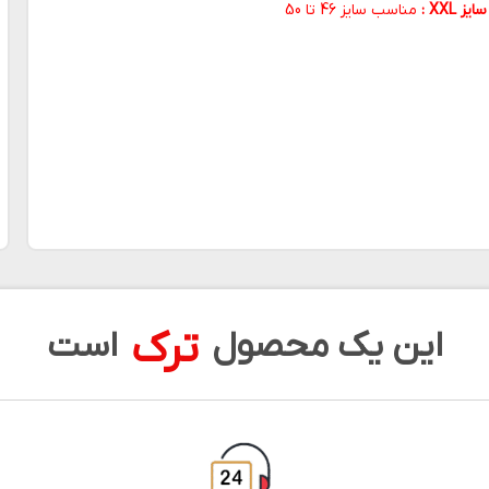
سایز XXL :
مناسب سایز 46 تا 50
ترک
این یک محصول
است