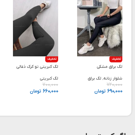
تخفیف
تخفیف
لگ براق مشکی
لگ کبریتی تو کرک ذغالی
شلوار زنانه
,
لگ براق
لگ کبریتی
700,000
720,000
690,000
تومان
660,000
تومان