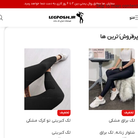
سفارش ها مطابق روال پستی بین 2 تا 6 روز کاری به دست شما خواهد رسید.
Skip to main content
منو
پرفروش ترین ها
تخفیف
تخفیف
تخف
لگ براق مشکی
لگ کبریتی تو کرک مشکی
لگ ک
شلوار زنانه
,
لگ براق
لگ کبریتی
لگ 