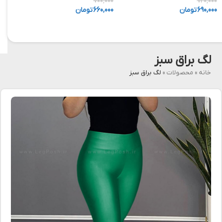
,000
700,000
720,000
690,000
تومان
660,000
تومان
,000
لگ براق سبز
خانه
»
محصولات
»
لگ براق سبز