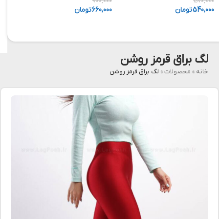
,000
700,000
570,000
540,000
تومان
660,000
تومان
,000
لگ براق قرمز روشن
خانه
»
محصولات
»
لگ براق قرمز روشن