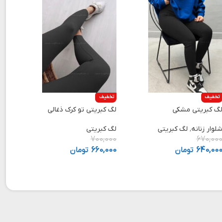
تخفیف
تخفیف
گ کبریتی مشکی
لگ کبریتی تو کرک ذغالی
لوار زنانه
,
لگ کبریتی
لگ کبریتی
700,000
670,00
640,00
تومان
660,000
تومان