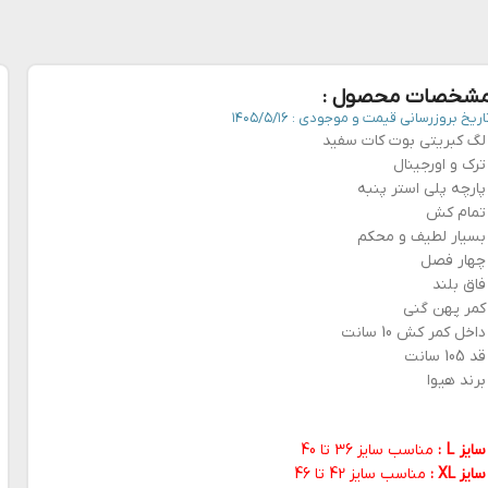
شخصات محصول :
اریخ بروزرسانی قیمت و موجودی :
۱۴۰۵/۵/۱۶
لگ کبریتی بوت کات سفید
ترک و اورجینال
پارچه پلی استر پنبه
تمام کش
بسیار لطیف و محکم
چهار فصل
فاق بلند
کمر پهن گنی
داخل کمر کش 10 سانت
قد 105 سانت
برند هیوا
سایز L :
مناسب سایز 36 تا 40
سایز XL :
مناسب سایز 42 تا 46