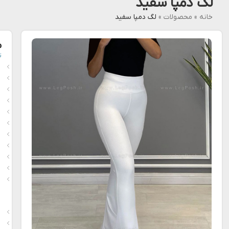
لگ دمپا سفید
خانه
»
محصولات
»
لگ دمپا سفید
م
ت