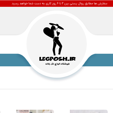
سفارش ها مطابق روال پستی بین 2 تا 6 روز کاری به دست شما خواهد رسید.