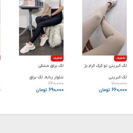
تخفیف
تخفیف
لگ کبریتی تو کرک کرم بژ
لگ براق مشکی
ل
لگ کبریتی
شلوار زنانه
,
لگ براق
ش
0
720,000
700,000
660,000
تومان
690,000
تومان
0