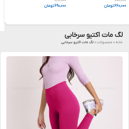
,000
720,000
700,000
660,000
تومان
690,000
تومان
,000
لگ مات اکتیو سرخابی
خانه
»
محصولات
»
لگ مات اکتیو سرخابی