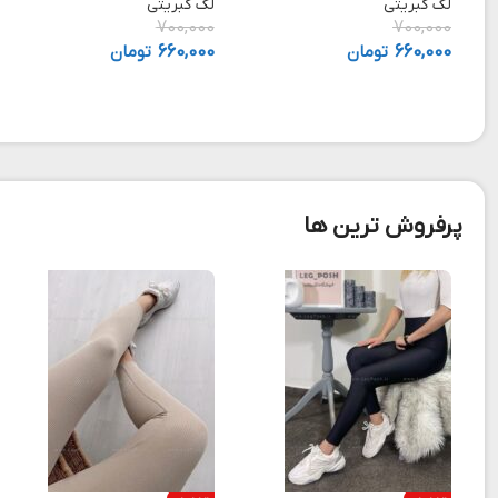
لگ کبریتی
لگ کبریتی
700,000
700,000
660,000
تومان
660,000
تومان
پرفروش ترین ها