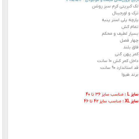
لگ کبریتی کرم سبز روشن
ترک و اورجینال
پارچه پلی استر پنبه
تمام کش
بسیار لطیف و محکم
چهار فصل
فاق بلند
کمر پهن گنی
داخل کمر کش 10 سانت
قد استاندارد 90 سانت
برند هیوا
سایز L :
مناسب سایز 36 تا 40
سایز XL :
مناسب سایز 42 تا 46