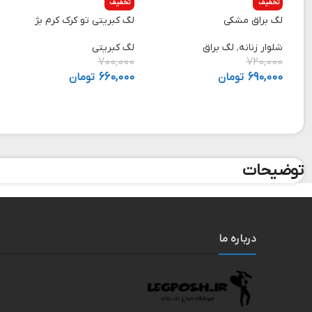
تخفیف
تخفیف
لگ براق مشکی
لگ کبریتی تو کرک کرم بژ
شلوار زنانه
,
لگ براق
لگ کبریتی
700,000
720,000
690,000
تومان
660,000
تومان
توضیحات
درباره ما