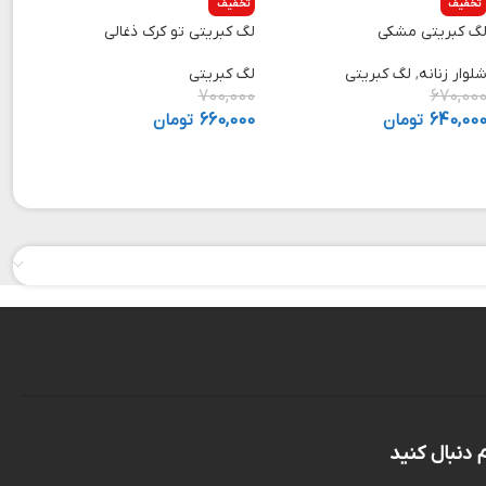
تخفیف
تخفیف
گ کبریتی مشکی
لگ کبریتی تو کرک ذغالی
لوار زنانه
,
لگ کبریتی
لگ کبریتی
700,000
670,00
640,00
تومان
660,000
تومان
م دنبال کنید