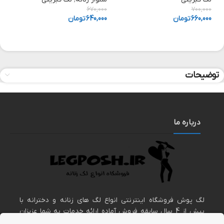
0
670,000
700,000
660,000
تومان
640,000
تومان
0
توضیحات
درباره ما
لگ پوش فروشگاه اینترنتی انواع لگ های زنانه و دخترانه با
بیش از 4 سال سابقه فروش آماده ارائه خدمات به شما عزیزان
میباشد