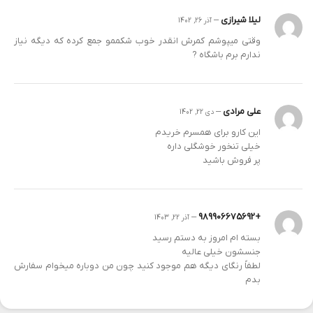
لیلا شیرازی
–
آذر 26, 1402
وقتی میپوشم کمرش انقدر خوب شکممو جمع کرده که دیگه نیاز
ندارم برم باشگاه ?
علی مرادی
–
دی 22, 1402
این کارو برای همسرم خریدم
خیلی تنخور خوشگلی داره
پر فروش باشید
–
+989906675692
آذر 22, 1403
بسته ام امروز به دستم رسید
جنسشون خیلی عالیه
لطفاً رنگای دیگه هم موجود کنید چون من دوباره میخوام سفارش
بدم